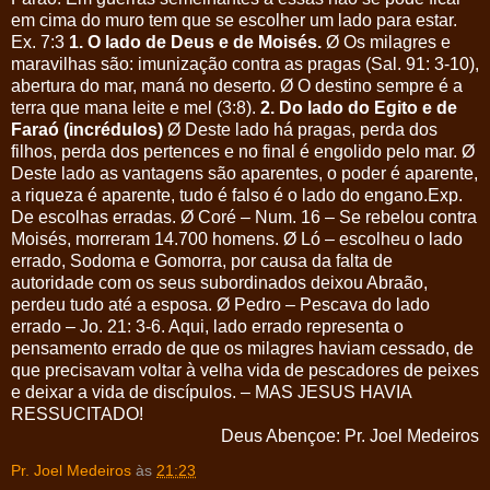
em cima do muro tem que se escolher um lado para estar.
Ex. 7:3
1. O lado de Deus e de Moisés.
Ø Os milagres e
maravilhas são: imunização contra as pragas (Sal. 91: 3-10),
abertura do mar, maná no deserto. Ø O destino sempre é a
terra que mana leite e mel (3:8).
2. Do lado do Egito e de
Faraó (incrédulos)
Ø Deste lado há pragas, perda dos
filhos, perda dos pertences e no final é engolido pelo mar. Ø
Deste lado as vantagens são aparentes, o poder é aparente,
a riqueza é aparente, tudo é falso é o lado do engano.Exp.
De escolhas erradas. Ø Coré – Num. 16 – Se rebelou contra
Moisés, morreram 14.700 homens. Ø Ló – escolheu o lado
errado, Sodoma e Gomorra, por causa da falta de
autoridade com os seus subordinados deixou Abraão,
perdeu tudo até a esposa. Ø Pedro – Pescava do lado
errado – Jo. 21: 3-6. Aqui, lado errado representa o
pensamento errado de que os milagres haviam cessado, de
que precisavam voltar à velha vida de pescadores de peixes
e deixar a vida de discípulos. – MAS JESUS HAVIA
RESSUCITADO!
Deus Abençoe: Pr. Joel Medeiros
Pr. Joel Medeiros
às
21:23