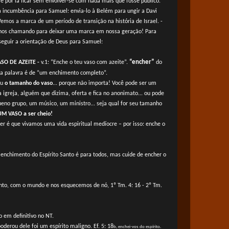
 e por lá ficar sem envolver-se com nada mais que fosse público.
 incumbência para Samuel: envia-lo à Belém para ungir a Davi
Vemos a marca de um período de transição na história de Israel. -
os chamando para deixar uma marca em nossa geração! Para
 seguir a orientação de Deus para Samuel:
“encher”
SO DE AZEITE -
v.1: “Enche o teu vaso com azeite”.
do
ta palavra é de “um enchimento completo”.
ou
o tamanho do vaso
... porque não importa! Você pode ser um
greja, alguém que dizima, oferta e fica no anonimato... ou pode
ueno grupo, um músico, um ministro... seja qual for seu tamanho
M VASO a ser cheio!
er é que vivamos uma vida espiritual medíocre – por isso: enche o
o enchimento do Espírito Santo é para todos, mas cuide de encher o
to, com o mundo e nos esquecemos de nó, 1º Tm. 4: 16 - 2º Tm.
o em definitivo no NT.
derou dele foi um espírito maligno. Ef. 5: 18
b, enchei-vos do espírito.