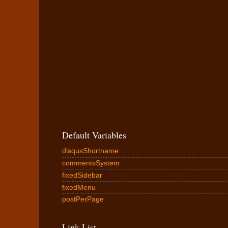
Default Variables
disqusShortname
commentsSystem
fixedSidebar
fixedMenu
postPerPage
Link List