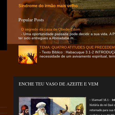
Síndrome do irmão mais velho
Popular Posts
O segredo da casa de Obede-Edom.
- Uma oportunidade passada pode decidir a sua vida. A
ter sido entregues a Abinadabe m...
TEMA: QUATRO ATITUDES QUE PRECEDEM
- Texto Bíblico : Habacuque 3.1-2 INTRODUÇ
necessidade de um avivamento espiritual, temp
ENCHE TEU VASO DE AZEITE E VEM
-
1Samuel 16.1 -
In
história do rei Dav
retornado para sua 