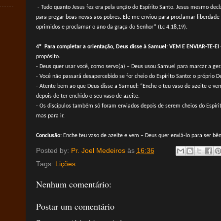
- Tudo quanto Jesus fez era pela unção do Espírito Santo. Jesus mesmo decl
para pregar boas novas aos pobres. Ele me enviou para proclamar liberdade a
oprimidos e proclamar o ano da graça do Senhor” (Lc 4.18,19).
4º Para completar a orientação, Deus disse à Samuel: VEM E ENVIAR-TE-EI
propósito.
- Deus quer usar você, como servo(a) – Deus usou Samuel para marcar a ger
- Você não passará desapercebido se for cheio do Espírito Santo: o próprio 
- Atente bem ao que Deus disse a Samuel: “Enche o teu vaso de azeite e vem;
depois de ter enchido o seu vaso de azeite.
- Os discípulos também só foram enviados depois de serem cheios do Espírito
mas para ir.
Conclusão:
Enche teu vaso de azeite e vem – Deus quer enviá-lo para ser bê
Posted by:
Pr. Joel Medeiros
às
16:36
Tags:
Lições
Nenhum comentário:
Postar um comentário