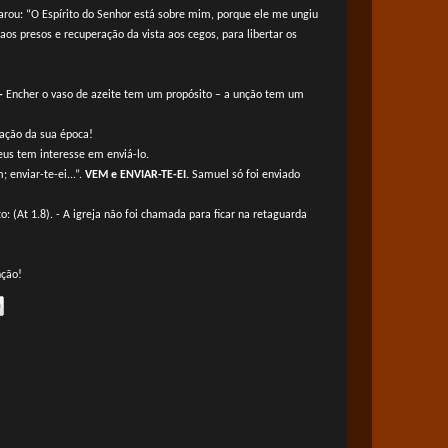
arou: “O Espírito do Senhor está sobre mim, porque ele me ungiu
os presos e recuperação da vista aos cegos, para libertar os
 -
Encher o vaso de azeite tem um propósito – a unção tem um
ação da sua época!
Deus tem interesse em enviá-lo.
 enviar-te-ei...”.
VEM e ENVIAR-TE-EI.
Samuel só foi enviado
: (At 1.8). - A igreja não foi chamada para ficar na retaguarda
nção!