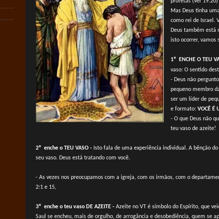
profetas (ver 19.20)
Mas Deus tinha uma
como rei de Israel. 
Deus também está n
isto ocorrer, vamos
1º ENCHE O TEU VA
vaso: O sentido des
- Deus não pergunt
pequeno membro da i
ser um líder de peq
e formato:
VOCÊ É U
- O que Deus não qu
teu vaso de azeite!
2º enche o TEU VASO -
Isto fala de uma experiência individual. A bênção d
seu vaso. Deus está tratando com você.
- As vezes nos preocupamos com a igreja, com os irmãos, com o departamen
2:1 e 15,
3º enche o teu vaso DE AZEITE -
Azeite no VT é símbolo do Espírito, que vei
Saul se encheu, mais de orgulho, de arrogância e desobediência, quem se apo