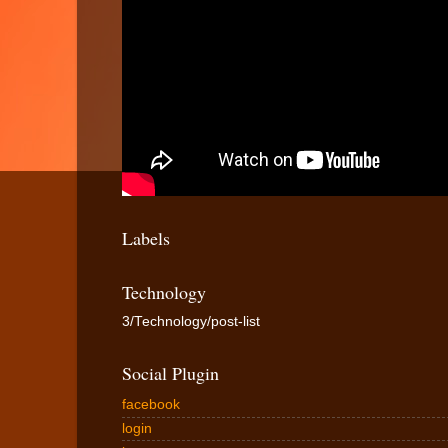
Labels
Technology
3/Technology/post-list
Social Plugin
facebook
login